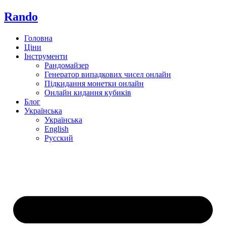
Rando
Головна
Ціни
Інструменти
Рандомайзер
Генератор випадкових чисел онлайн
Підкидання монетки онлайн
Онлайн кидання кубиків
Блог
Українська
Українська
English
Русский