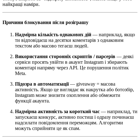
найкращі наміри.
Причини блокування після розіграшу
Надмірна кількість однакових дій
— наприклад, якщо
ти відповідаєш на десятки коментарів з однаковим
текстом або масово тегаєш людей.
Використання сторонніх скриптів / парсерів
— деякі
сервіси просять увійти в акаунт Instagram і збирають
коментарі напряму через API. Це порушення політик
Meta.
Підозра в автоматизації
— giveaway = масова
активність. Якщо це виглядає як накрутка або ботозбір,
Instagram може знизити охоплення або обмежити
функції акаунта.
Надмірна активність за короткий час
— наприклад, ти
запускаєш конкурс, активно постиш і одразу починаєш
надсилати повідомлення переможцям. Алгоритми
можуть сприйняти це як спам.