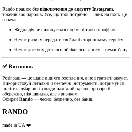
Rando працює
без підключення до акаунту Instagram
,
токенів або паролів. Усе, що тобі потрібно — лінк на пост. Це
означає:
Жодна дія не виконується від імені твого профілю
Немає ризику передати свої дані сторонньому сервісу
Немає доступу до твого облікового запису = немає бану
✅ Висновок
Розіграш — це шанс підняти охоплення, а не втратити акаунт.
Використовуй легальні й безпечні інструменти, дотримуйся
політик Instagram і завжди пам’ятай: краще прозоро й
обережно, ніж швидко, але з ризиком.
Обирай
Rando
— чесно, безпечно, без банів.
RANDO
made in UA ❤️