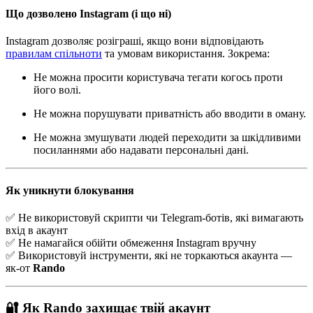
Що дозволено Instagram (і що ні)
Instagram дозволяє розіграші, якщо вони відповідають
правилам спільноти
та умовам використання. Зокрема:
Не можна просити користувача тегати когось проти
його волі.
Не можна порушувати приватність або вводити в оману.
Не можна змушувати людей переходити за шкідливими
посиланнями або надавати персональні дані.
Як уникнути блокування
✅ Не використовуй скрипти чи Telegram-ботів, які вимагають
вхід в акаунт
✅ Не намагайся обійти обмеження Instagram вручну
✅ Використовуй інструменти, які не торкаються акаунта —
як-от
Rando
🔐 Як Rando захищає твій акаунт