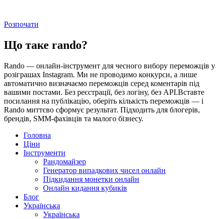
Розпочати
Що таке rando?
Rando — онлайн-інструмент для чесного вибору переможців у
розіграшах Instagram. Ми не проводимо конкурси, а лише
автоматично визначаємо переможців серед коментарів під
вашими постами. Без реєстрації, без логіну, без API.Вставте
посилання на публікацію, оберіть кількість переможців — і
Rando миттєво сформує результат. Підходить для блогерів,
брендів, SMM-фахівців та малого бізнесу.
Головна
Ціни
Інструменти
Рандомайзер
Генератор випадкових чисел онлайн
Підкидання монетки онлайн
Онлайн кидання кубиків
Блог
Українська
Українська