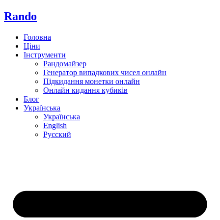
Rando
Головна
Ціни
Інструменти
Рандомайзер
Генератор випадкових чисел онлайн
Підкидання монетки онлайн
Онлайн кидання кубиків
Блог
Українська
Українська
English
Русский