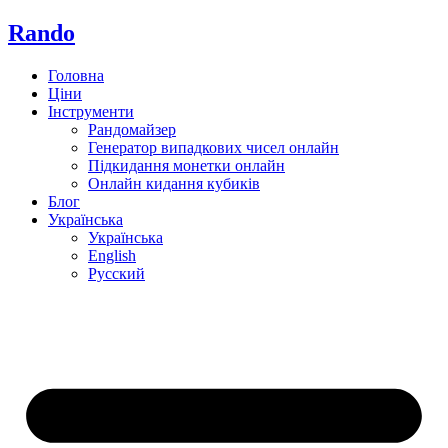
Rando
Головна
Ціни
Інструменти
Рандомайзер
Генератор випадкових чисел онлайн
Підкидання монетки онлайн
Онлайн кидання кубиків
Блог
Українська
Українська
English
Русский