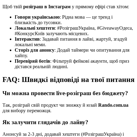
Щоб твій
розіграш в Інстаграм
у прямому ефірі став хітом:
Говори українською
: Рідна мова — це тренд і
близькість до тусовки.
Локальні хештеги
: #РозіграшУкраїна, #GiveawayОдеса,
#КонкурсКиїв залучають місцевих.
Інтерактив
: Задавай питання в лайві, жартуй, згадуй
локальні меми.
Сторіз для анонсу
: Додай таймери чи опитування для
хайпу.
Перевіряй ботів
: Фільтруй фейкові акаунти, щоб приз
дістався реальній людині.
FAQ: Швидкі відповіді на твої питання
Чи можна провести live-розіграш без бюджету?
Так, розіграй свій продукт чи знижку й юзай
Rando.com.ua
для вибору переможця.
Як залучити глядачів до лайву?
Анонсуй за 2-3 дні, додавай хештеги (#РозіграшУкраїна) і