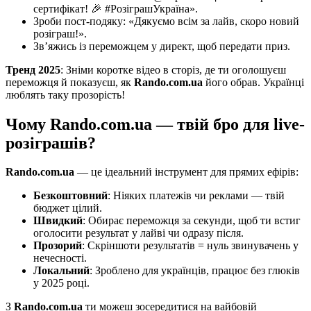
сертифікат! 🎉 #РозіграшУкраїна».
Зроби пост-подяку: «Дякуємо всім за лайв, скоро новий
розіграш!».
Зв’яжись із переможцем у директ, щоб передати приз.
Тренд 2025
: Зніми коротке відео в сторіз, де ти оголошуєш
переможця й показуєш, як
Rando.com.ua
його обрав. Українці
люблять таку прозорість!
Чому Rando.com.ua — твій бро для live-
розіграшів?
Rando.com.ua
— це ідеальний інструмент для прямих ефірів:
Безкоштовний
: Ніяких платежів чи реклами — твій
бюджет цілий.
Швидкий
: Обирає переможця за секунди, щоб ти встиг
оголосити результат у лайві чи одразу після.
Прозорий
: Скріншоти результатів = нуль звинувачень у
нечесності.
Локальний
: Зроблено для українців, працює без глюків
у 2025 році.
З
Rando.com.ua
ти можеш зосередитися на вайбовій