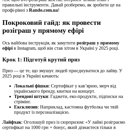
правильні інструменти. Давай розберемо, як зробити це на
профі-рівні з
Rando.com.ua
!
Покроковий гайд: як провести
розіграш у прямому ефірі
Ось вайбова інструкція, як замутити
розіграш у прямому
ефірі
в Instagram, щоб він став хітом в Україні у 2025 році.
Крок 1: Підготуй крутий приз
Приз — це те, що змушує людей приєднуватися до лайву. У
2025 році в Україні качають:
Локальні фішки
: Сертифікат у кав’ярню, мерч від
українського бренду, квитки на концерт.
Трендові штуки
: Гаджети, еко-продукти, підписки на
стрімінг.
Ексклюзив
: Наприклад, кастомна футболка чи твій
продукт із персоналізацією.
Лайфхак
: Оголошуй приз із сюрпризом: «У лайві розіграємо
сертифікат на 1000 грн + бонус, який дізнаєтеся тільки в