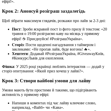
ефірі!».
Крок 2: Анонсуй розіграш заздалегідь
Щоб зібрати максимум глядачів, розкажи про лайв за 2-3 дні:
Пост
: Зроби яскравий пост із фото призу й текстом: «20
травня о 19:00 розіграємо каву на місяць у прямому
ефірі! ☕ Приєднуйся! #РозіграшУкраїна».
Сторіз
: Пости щоденні нагадування з таймером і
закликами: «Не проґав лайв, буде вогонь! 🔥».
Хештеги
: Додавай #РозіграшУкраїна, #GiveawayКиїв,
#КонкурсЛьвів для охоплення.
Фішка
: У 2025 році українці люблять інтерактив — додай у
сторіз опитування: «Який приз хочеш у лайві?».
Крок 3: Створи вайбові умови для лайву
Умови мають бути простими й такими, що підігрівають
активність у прямому ефірі:
Напиши в коментах під час лайву ключове слово,
наприклад, «Вайб» чи «Кава».