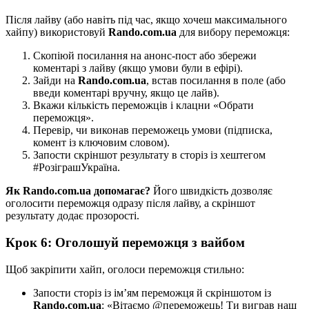
Після лайву (або навіть під час, якщо хочеш максимального
хайпу) використовуй
Rando.com.ua
для вибору переможця:
Скопіюй посилання на анонс-пост або збережи
коментарі з лайву (якщо умови були в ефірі).
Зайди на
Rando.com.ua
, встав посилання в поле (або
введи коментарі вручну, якщо це лайв).
Вкажи кількість переможців і клацни «Обрати
переможця».
Перевір, чи виконав переможець умови (підписка,
комент із ключовим словом).
Запости скріншот результату в сторіз із хештегом
#РозіграшУкраїна.
Як Rando.com.ua допомагає?
Його швидкість дозволяє
оголосити переможця одразу після лайву, а скріншот
результату додає прозорості.
Крок 6: Оголошуй переможця з вайбом
Щоб закріпити хайп, оголоси переможця стильно:
Запости сторіз із ім’ям переможця й скріншотом із
Rando.com.ua
: «Вітаємо @переможець! Ти виграв наш