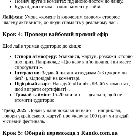
Познач друга в коментах під анонс-постом до лайву.
Будь підписником і залиш комент у лайві.
Лайфхак
: Умова «комент із ключовим словом» створює
шалену активність, бо люди спамлять у реальному часі.
Крок 4: Проведи вайбовий прямий ефір
Щоб лайв тримав аудиторію до кінця:
Створи атмосферу
: Усміхайся, жартуй, розкажи історію
про приз. Наприклад: «Цю каву я п’ю щодня, і ви маєте
спробувати!».
Інтерактив
: Задавай питання глядачам («З цукром чи
без?»), відповідай на коментарі.
Підігрівай азарт
: Нагадуй: «Пишіть #Вайб у коментах,
щоб виграти сертифікат!».
Тримай таймінг
: 15-20 хвилин — ідеально, щоб не
втомити аудиторію.
Тренд 2025
: Додай у лайв локальний вайб — наприклад,
говори українською, жартуй про «каву за 100 грн» чи згадай
місцевий фестиваль.
Крок 5: Обирай переможця з Rando.com.ua