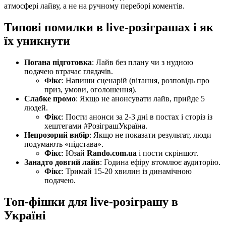
атмосфері лайву, а не на ручному переборі коментів.
Типові помилки в live-розіграшах і як
їх уникнути
Погана підготовка
: Лайв без плану чи з нудною
подачею втрачає глядачів.
Фікс
: Напиши сценарій (вітання, розповідь про
приз, умови, оголошення).
Слабке промо
: Якщо не анонсувати лайв, прийде 5
людей.
Фікс
: Пости анонси за 2-3 дні в постах і сторіз із
хештегами #РозіграшУкраїна.
Непрозорий вибір
: Якщо не показати результат, люди
подумають «підстава».
Фікс
: Юзай
Rando.com.ua
і пости скріншот.
Занадто довгий лайв
: Година ефіру втомлює аудиторію.
Фікс
: Тримай 15-20 хвилин із динамічною
подачею.
Топ-фішки для live-розіграшу в
Україні