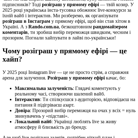
підписників? Тоді
розіграш у прямому ефірі
— твій козир. У
2025 році українська інста-тусовка обожнює live-конкурси за
їхній вайб і інтерактив. Ми розберемо, як організувати
розіграш в Інстаграм
у прямому ефірі, щоб він став хітом в
Україні. А з
Rando.com.ua
, безкоштовним
рандомайзером
коментарів
, ти зробиш вибір переможця швидким, чесним і
прозорим. Погнали хайпувати в лайві по-українськи!
Чому розіграш у прямому ефірі — це
хайп?
У 2025 році Instagram live — це не просто стрім, а справжня
арена для залучення.
Розіграш у прямому ефірі
качає, бо:
Максимальна залученість
: Глядачі коментують у
реальному часі, створюючи шалений вайб.
Інтерактив
: Ти спілкуєшся з аудиторією, відповідаєш на
питання й підігріваєш азарт.
Довіра
: Прозорий вибір переможця на очах у всіх = нуль
звинувачень у «підставі».
Локальний вайб
: Українці люблять live за живу
атмосферу й близькість до бренду.
Але щоб live-розіграш залетів, потрібен чіткий план і