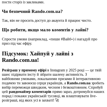
пости сторіз із закликами.
Чи безпечний Rando.com.ua?
Так, він не просить доступ до акаунта й працює чисто.
Що робити, якщо мало коментів у лайві?
Спрости умови (наприклад, «пиши #Вайб») і нагадуй про
приз під час ефіру.
Підсумок: Хайпуй у лайві з
Rando.com.ua!
Розіграш у прямому ефірі
в Instagram у 2025 році — це твій
шанс підірвати інсту й зібрати шалену активність. З
вайбовими умовами, локальними призами й інтерактивною
подачею ти завоюєш серця українців, а
Rando.com.ua
зробить
вибір переможця швидким, чесним і безкоштовним. Спробуй
цей
рандомайзер коментарів
прямо зараз, дотримуйся наших
порад і покажи українській тусовці, як влаштовувати live-
розіграші, від яких усі в захваті! 🚀