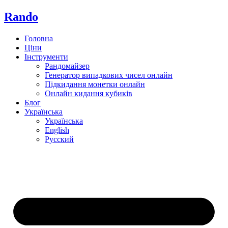
Rando
Головна
Ціни
Інструменти
Рандомайзер
Генератор випадкових чисел онлайн
Підкидання монетки онлайн
Онлайн кидання кубиків
Блог
Українська
Українська
English
Русский