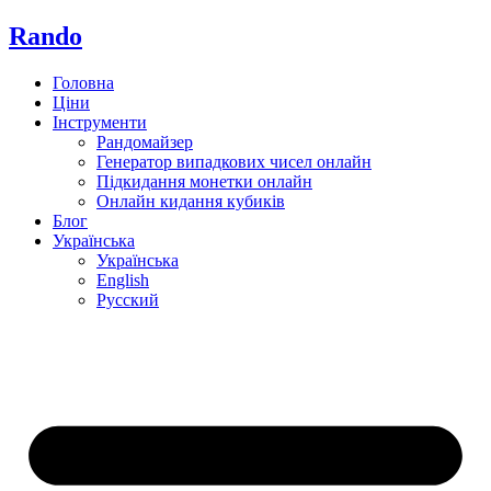
Rando
Головна
Ціни
Інструменти
Рандомайзер
Генератор випадкових чисел онлайн
Підкидання монетки онлайн
Онлайн кидання кубиків
Блог
Українська
Українська
English
Русский