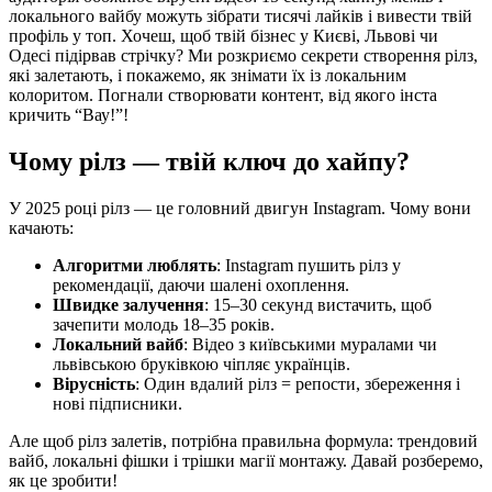
локального вайбу можуть зібрати тисячі лайків і вивести твій
профіль у топ. Хочеш, щоб твій бізнес у Києві, Львові чи
Одесі підірвав стрічку? Ми розкриємо секрети створення рілз,
які залетають, і покажемо, як знімати їх із локальним
колоритом. Погнали створювати контент, від якого інста
кричить “Вау!”!
Чому рілз — твій ключ до хайпу?
У 2025 році рілз — це головний двигун Instagram. Чому вони
качають:
Алгоритми люблять
: Instagram пушить рілз у
рекомендації, даючи шалені охоплення.
Швидке залучення
: 15–30 секунд вистачить, щоб
зачепити молодь 18–35 років.
Локальний вайб
: Відео з київськими муралами чи
львівською бруківкою чіпляє українців.
Вірусність
: Один вдалий рілз = репости, збереження і
нові підписники.
Але щоб рілз залетів, потрібна правильна формула: трендовий
вайб, локальні фішки і трішки магії монтажу. Давай розберемо,
як це зробити!