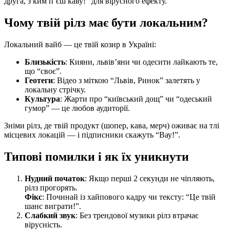
друга, з ким п’єш каву!” для вірусного ефекту.
Чому твій рілз має бути локальним?
Локальний вайб — це твій козир в Україні:
Близькість
: Кияни, львів’яни чи одесити лайкають те,
що “своє”.
Геотеги
: Відео з міткою “Львів, Ринок” залетять у
локальну стрічку.
Культура
: Жарти про “київський дощ” чи “одеський
гумор” — це любов аудиторії.
Зніми рілз, де твій продукт (шопер, кава, мерч) оживає на тлі
місцевих локацій — і підписники скажуть “Вау!”.
Типові помилки і як їх уникнути
Нудний початок
: Якщо перші 2 секунди не чіпляють,
рілз прогорять.
Фікс
: Починай із хайпового кадру чи тексту: “Це твій
шанс виграти!”.
Слабкий звук
: Без трендової музики рілз втрачає
вірусність.