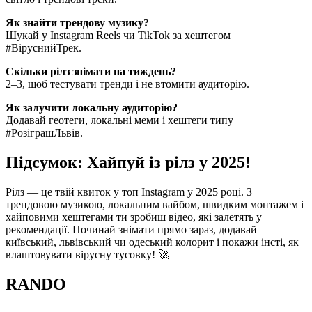
Як знайти трендову музику?
Шукай у Instagram Reels чи TikTok за хештегом
#ВіруснийТрек.
Скільки рілз знімати на тиждень?
2–3, щоб тестувати тренди і не втомити аудиторію.
Як залучити локальну аудиторію?
Додавай геотеги, локальні меми і хештеги типу
#РозіграшЛьвів.
Підсумок: Хайпуй із рілз у 2025!
Рілз — це твій квиток у топ Instagram у 2025 році. З
трендовою музикою, локальним вайбом, швидким монтажем і
хайповими хештегами ти зробиш відео, які залетять у
рекомендації. Починай знімати прямо зараз, додавай
київський, львівський чи одеський колорит і покажи інсті, як
влаштовувати вірусну тусовку! 🚀
RANDO