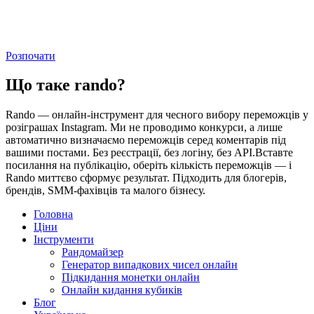
Розпочати
Що таке rando?
Rando — онлайн-інструмент для чесного вибору переможців у
розіграшах Instagram. Ми не проводимо конкурси, а лише
автоматично визначаємо переможців серед коментарів під
вашими постами. Без реєстрації, без логіну, без API.Вставте
посилання на публікацію, оберіть кількість переможців — і
Rando миттєво сформує результат. Підходить для блогерів,
брендів, SMM-фахівців та малого бізнесу.
Головна
Ціни
Інструменти
Рандомайзер
Генератор випадкових чисел онлайн
Підкидання монетки онлайн
Онлайн кидання кубиків
Блог