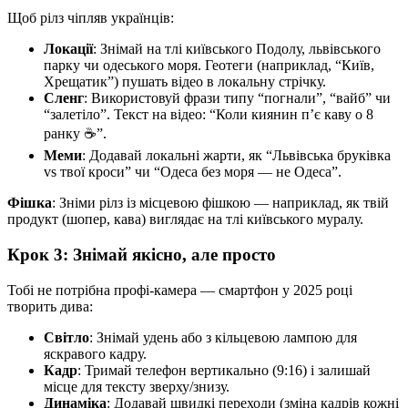
Щоб рілз чіпляв українців:
Локації
: Знімай на тлі київського Подолу, львівського
парку чи одеського моря. Геотеги (наприклад, “Київ,
Хрещатик”) пушать відео в локальну стрічку.
Сленг
: Використовуй фрази типу “погнали”, “вайб” чи
“залетіло”. Текст на відео: “Коли киянин п’є каву о 8
ранку ☕”.
Меми
: Додавай локальні жарти, як “Львівська бруківка
vs твої кроси” чи “Одеса без моря — не Одеса”.
Фішка
: Зніми рілз із місцевою фішкою — наприклад, як твій
продукт (шопер, кава) виглядає на тлі київського муралу.
Крок 3: Знімай якісно, але просто
Тобі не потрібна профі-камера — смартфон у 2025 році
творить дива:
Світло
: Знімай удень або з кільцевою лампою для
яскравого кадру.
Кадр
: Тримай телефон вертикально (9:16) і залишай
місце для тексту зверху/знизу.
Динаміка
: Додавай швидкі переходи (зміна кадрів кожні