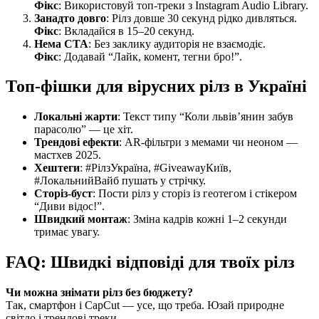
Фікс
: Використовуй топ-треки з Instagram Audio Library.
Занадто довго
: Рілз довше 30 секунд рідко дивляться.
Фікс
: Вкладайся в 15–20 секунд.
Нема CTA
: Без заклику аудиторія не взаємодіє.
Фікс
: Додавай “Лайк, комент, тегни бро!”.
Топ-фішки для вірусних рілз в Україні
Локальні жарти
: Текст типу “Коли львів’янин забув
парасолю” — це хіт.
Трендові ефекти
: AR-фільтри з мемами чи неоном —
мастхев 2025.
Хештеги
: #РілзУкраїна, #GiveawayКиїв,
#ЛокальнийВайб пушать у стрічку.
Сторіз-буст
: Пости рілз у сторіз із геотегом і стікером
“Диви відос!”.
Швидкий монтаж
: Зміна кадрів кожні 1–2 секунди
тримає увагу.
FAQ: Швидкі відповіді для твоїх рілз
Чи можна знімати рілз без бюджету?
Так, смартфон і CapCut — усе, що треба. Юзай природне
світло і трендові треки.