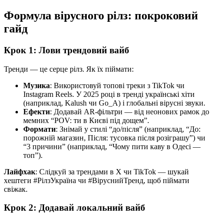
Формула вірусного рілз: покроковий
гайд
Крок 1: Лови трендовий вайб
Тренди — це серце рілз. Як їх піймати:
Музика
: Використовуй топові треки з TikTok чи
Instagram Reels. У 2025 році в тренді українські хіти
(наприклад, Kalush чи Go_A) і глобальні вірусні звуки.
Ефекти
: Додавай AR-фільтри — від неонових рамок до
мемних “POV: ти в Києві під дощем”.
Формати
: Знімай у стилі “до/після” (наприклад, “До:
порожній магазин, Після: тусовка після розіграшу”) чи
“3 причини” (наприклад, “Чому пити каву в Одесі —
топ”).
Лайфхак
: Слідкуй за трендами в X чи TikTok — шукай
хештеги #РілзУкраїна чи #ВіруснийТренд, щоб піймати
свіжак.
Крок 2: Додавай локальний вайб