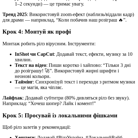
1–2 секунди) — це тримає увагу.
Тренд 2025
: Використовуй zoom-ефект (наблизь/віддали кадр)
для драми — наприклад, “Коли побачив наш розіграш 🔥”.
Крок 4: Монтуй як профі
Монтаж робить рілз вірусним. Інструменти:
InShot чи CapCut
: Додавай текст, ефекти, музику за 10
хвилин.
Текст на відео
: Пиши коротко і хайпово: “Тільки 3 дні
до розіграшу! 🚀”. Використовуй жирні шрифти і
неонові кольори.
Таймінг
: Синхронізуй текст і переходи з ритмом музики
— це магія, яка чіпляє.
Лайфхак
: Додавай субтитри (80% дивляться рілз без звуку).
Наприклад: “Хочеш шопер? Лайк і комент!”
Крок 5: Просувай із локальними фішками
Щоб рілз залетів у рекомендації:
Хештеги
: Додавай #РілзУкраїна, #ЛокальнийВайб,