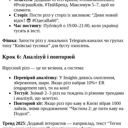
#РозіграшКиїв, #ТвійБренд. Максимум 5–7, щоб не
спамити.
Сторіз
: Пости рілз у сторіз із закликом: “Диви новий
відос! 😎 #ОдесаВайб”.
Час постингу
: Публікуй о 19:00–21:00, коли українці
тусять в інсті.
Фішка
: Запости рілз у локальних Telegram-каналах чи групах
типу “Київські тусовки” для бусту охоплень.
Крок 6: Аналізуй і повторюй
Вірусний рілз — це не везіння, а система:
Перевіряй аналітику
: У Insights дивись охоплення,
збереження, шари. Якщо рілз набрав 10%+ ER
(engagement rate), ти на коні!
Тестуй
: Знімай 2–3 рілз на тиждень із різними трендами
і аналізуй, що залетіло.
Повторюй хіт
: Якщо рілз про каву в Києві зібрав 1000
лайків, зніми продовження: “Частина 2: де пити каву на
Подолі”.
Тренд 2025
: Додавай інтерактив — наприклад, текст “Тегни