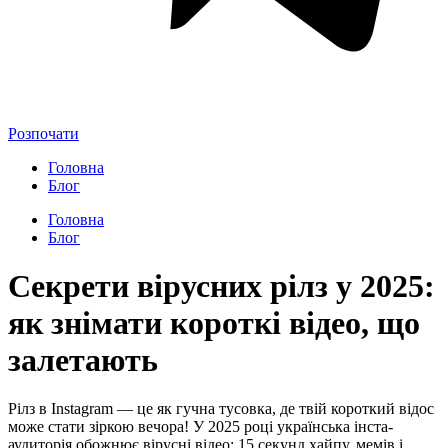
Розпочати
Головна
Блог
Головна
Блог
Секрети вірусних рілз у 2025:
як знімати короткі відео, що
залетають
Рілз в Instagram — це як гучна тусовка, де твій короткий відос
може стати зіркою вечора! У 2025 році українська інста-
аудиторія обожнює вірусні відео: 15 секунд хайпу, мемів і