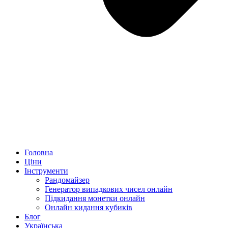
Головна
Ціни
Інструменти
Рандомайзер
Генератор випадкових чисел онлайн
Підкидання монетки онлайн
Онлайн кидання кубиків
Блог
Українська