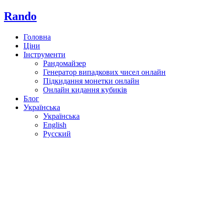
Rando
Головна
Ціни
Інструменти
Рандомайзер
Генератор випадкових чисел онлайн
Підкидання монетки онлайн
Онлайн кидання кубиків
Блог
Українська
Українська
English
Русский